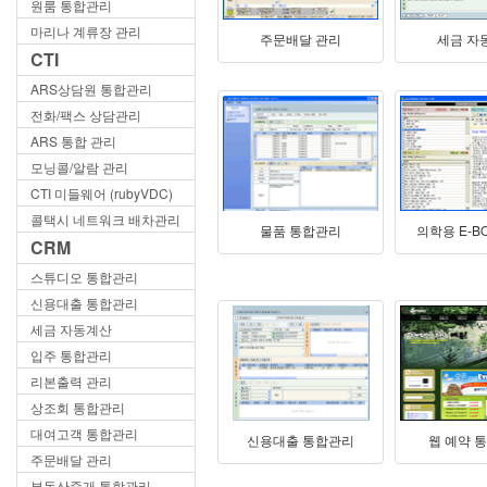
원룸 통합관리
마리나 계류장 관리
주문배달 관리
세금 자
CTI
ARS상담원 통합관리
전화/팩스 상담관리
ARS 통합 관리
모닝콜/알람 관리
CTI 미들웨어 (rubyVDC)
콜택시 네트워크 배차관리
물품 통합관리
의학용 E-B
CRM
스튜디오 통합관리
신용대출 통합관리
세금 자동계산
입주 통합관리
리본출력 관리
상조회 통합관리
대여고객 통합관리
신용대출 통합관리
웹 예약 
주문배달 관리
부동산중개 통합관리