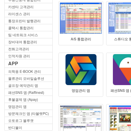
카센타 고객관리
라이센스 관리
통장프린터 발행관리
콜택시 통합관리
팀 네트워크 서비스
A/S 통합관리
스튜디오 
장비대여 통합관리
전화고객관리
인적자원 관리
APP
의학용 E-BOOK 관리
물류관리 모바일솔루션
골프장 예약관리 앱
영업관리 앱
패션SNS 앱 (R
패션SNS 앱 (Raffinest)
후불결제 앱 (Apay)
영업관리 앱
방문체크인 앱 (타블렛PC)
오토로그 블루캣
반디불이