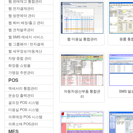
웹 판매재고 통합관리
웹 전자결재관리
웹 방문예약 관리
웹 퇴비 배정/출고 관리
웹 견적발주관리
웹 SMS 메세지 서비스
웹 미용실 통합관리
원룸 통
웹 그룹웨어 / 전자결재
웹 세무정보/자동계산
차량 종합 관리
화장품 쇼핑몰
가맹점 주문관리
POS
액세서리 통합관리
자동차생산부품 통합관
SMS 
운송장 출력관리
리
골프장 POS 시스템
미용실 POS 시스템
의류매장 POS 시스템
의류소매 POS관리
MES